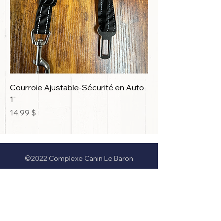
Courroie Ajustable-Sécurité en Auto
1"
Prix
14,99 $
©2022 Complexe Canin Le Baron