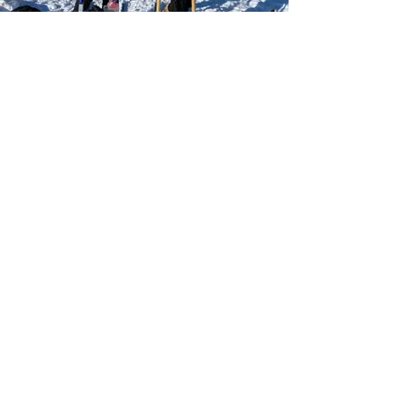
Kicksledding (cours de
traineau)